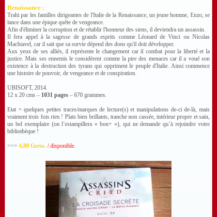
Renaissance :
Trahi par les familles dirigeantes de l'Italie de la Renaissance, un jeune homme, Enzo, se
lance dans une épique quête de vengeance.
Afin d'éliminer la corruption et de rétablir l'honneur des siens, il deviendra un assassin.
Il fera appel à la sagesse de grands esprits comme Léonard de Vinci ou Nicolas
Machiavel, car il sait que sa survie dépend des dons qu'il doit développer.
Aux yeux de ses alliés, il représente le changement car il combat pour la liberté et la
justice. Mais ses ennemis le considèrent comme la pire des menaces car il a voué son
existence à la destruction des tyrans qui oppriment le peuple d'Italie. Ainsi commence
une histoire de pouvoir, de vengeance et de conspiration.
UBISOFT, 2014.
12 x 20 cms –
1031 pages
– 670 grammes.
Etat = quelques petites traces/marques de lecture(s) et manipulations de-ci de-là, mais
vraiment trois fois rien ! Plats bien brillants, tranche non cassée, intérieur propre et sain,
un bel exemplaire (on l’estampillera « bon+ »), qui ne demande qu’à rejoindre votre
bibliothèque !
>>>
4,80 €uros.
/ disponible.