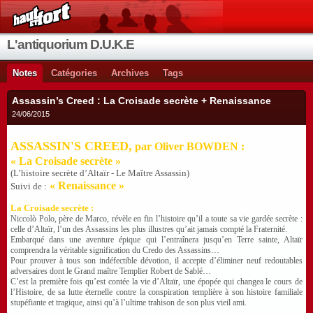
L'antiquorium D.U.K.E
Notes
Catégories
Archives
Tags
Assassin’s Creed : La Croisade secrète + Renaissance
24/06/2015
ASSASSIN'S CREED,
par Oliver BOWDEN :
« La Croisade secrète »
(L’histoire secrète d’Altaïr - Le Maître Assassin)
« Renaissance »
Suivi de :
La Croisade secrète :
Niccolò Polo, père de Marco, révèle en fin l’histoire qu’il a toute sa vie gardée secrète :
celle d’Altaïr, l’un des Assassins les plus illustres qu’ait jamais compté la Fraternité.
Embarqué dans une aventure épique qui l’entraînera jusqu’en Terre sainte, Altaïr
comprendra la véritable signification du Credo des Assassins…
Pour prouver à tous son indéfectible dévotion, il accepte d’éliminer neuf redoutables
adversaires dont le Grand maître Templier Robert de Sablé…
C’est la première fois qu’est contée la vie d’Altaïr, une épopée qui changea le cours de
l’Histoire, de sa lutte éternelle contre la conspiration templière à son histoire familiale
stupéfiante et tragique, ainsi qu’à l’ultime trahison de son plus vieil ami.