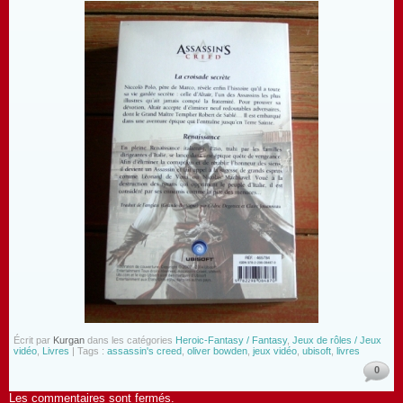
Écrit par
Kurgan
dans les catégories
Heroic-Fantasy / Fantasy
,
Jeux de rôles / Jeux
vidéo
,
Livres
| Tags :
assassin's creed
,
oliver bowden
,
jeux vidéo
,
ubisoft
,
livres
0
Les commentaires sont fermés.