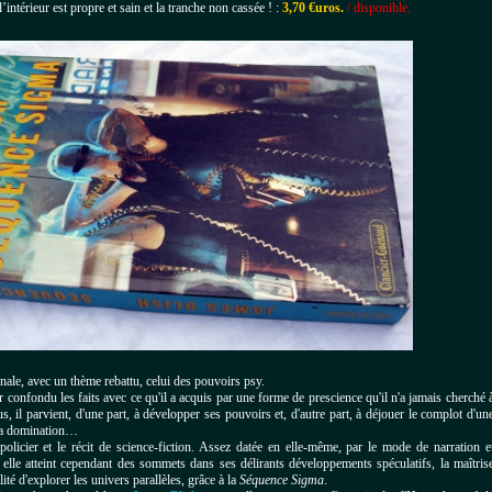
intérieur est propre et sain et la tranche non cassée ! :
3,70 €uros.
/ disponible.
ale, avec un thème rebattu, celui des pouvoirs psy.
confondu les faits avec ce qu'il a acquis par une forme de prescience qu'il n'a jamais cherché 
s, il parvient, d'une part, à développer ses pouvoirs et, d'autre part, à déjouer le complot d'un
 sa domination…
 policier et le récit de science-fiction. Assez datée en elle-même, par le mode de narration e
 elle atteint cependant des sommets dans ses délirants développements spéculatifs, la maîtris
ité d'explorer les univers parallèles, grâce à la
Séquence Sigma
.