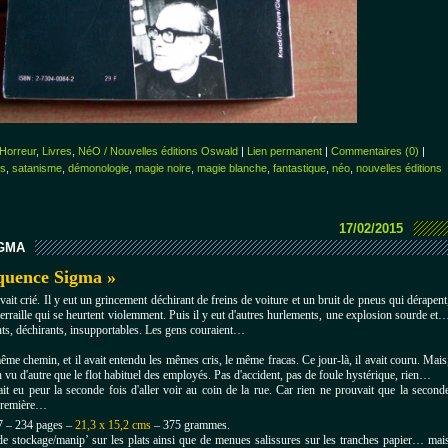
 Horreur
,
Livres
,
NéO / Nouvelles éditions Oswald
|
Lien permanent
|
Commentaires (0)
|
es
,
satanisme
,
démonologie
,
magie noire
,
magie blanche
,
fantastique
,
néo
,
nouvelles éditions
17/02/2015
IGMA
quence Sigma »
ait crié. Il y eut un grincement déchirant de freins de voiture et un bruit de pneus qui dérapent
erraille qui se heurtent violemment.
Puis il y eut d'autres hurlements, une explosion sourde et
nts, déchirants, insupportables. Les gens couraient…
même chemin, et il avait entendu les mêmes cris, le même fracas. Ce jour-là, il avait couru. Mais
ien vu d'autre que le flot habituel des employés. Pas d'accident, pas de foule hystérique, rien…
vait eu peur la seconde fois d'aller voir au coin de la rue. Car rien ne prouvait que la second
 première…
7 – 234 pages –
21,3 x 15,2 cms
– 375 grammes.
de stockage/manip’ sur les plats ainsi que de menues salissures sur les tranches papier… mai