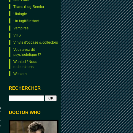
Titans (Lug-Semic)
Ufologie
Un fugitif instant...
Vampires
VHS
Vinyls d'occase & collectors
Vous avez dit
psychédélique !?
Wanted / Nous
recherchons...
Western
RECHERCHER
à
DOCTOR WHO
e
t
e