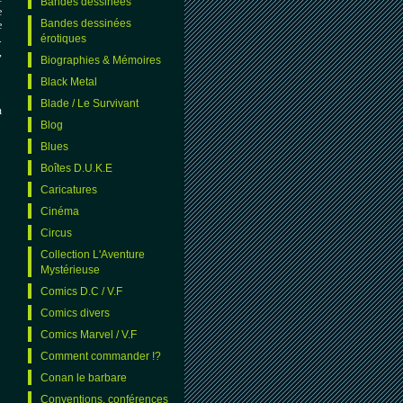
Bandes dessinées
e
Bandes dessinées
e
.
érotiques
,
Biographies & Mémoires
Black Metal
Blade / Le Survivant
n
Blog
Blues
Boîtes D.U.K.E
Caricatures
Cinéma
Circus
Collection L'Aventure
Mystérieuse
Comics D.C / V.F
Comics divers
Comics Marvel / V.F
Comment commander !?
Conan le barbare
Conventions, conférences