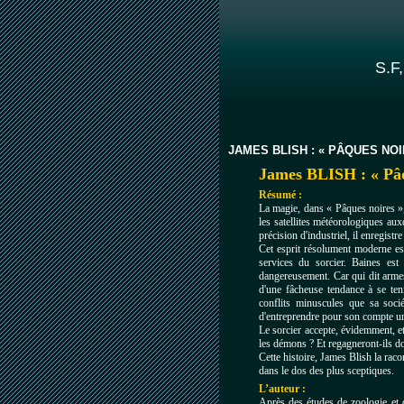
S.F,
JAMES BLISH : « PÂQUES NOI
James BLISH : « Pâq
Résumé :
La magie, dans « Pâques noires »,
les satellites météorologiques auxq
précision d'industriel, il enregistr
Cet esprit résolument moderne est
services du sorcier. Baines est 
dangereusement. Car qui dit armes
d'une fâcheuse tendance à se ten
conflits minuscules que sa soci
d'entreprendre pour son compte u
Le sorcier accepte, évidemment, et
les démons ? Et regagneront-ils doc
Cette histoire, James Blish la raco
dans le dos des plus sceptiques.
L’auteur :
Après des études de zoologie et 