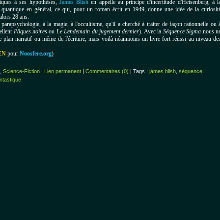
fiques à ses hypothèses,
James Blish
en appelle au principe d'incertitude d'Heisenberg, à l
e quantique en général, ce qui, pour un roman écrit en 1949, donne une idée de la curiosit
alors 28 ans.
a parapsychologie, à la magie, à l'occultisme, qu'il a cherché à traiter de façon rationnelle ou 
cellent
Pâques noires
ou
Le Lendemain du jugement dernier
). Avec la
Séquence Sigma
nous n
 plan narratif ou même de l'écriture, mais voilà néanmoins un livre fort réussi au niveau de
EN
pour
Noosfere.org
)
,
Science-Fiction
|
Lien permanent
|
Commentaires (0)
| Tags :
james blish
,
séquence
ntastique