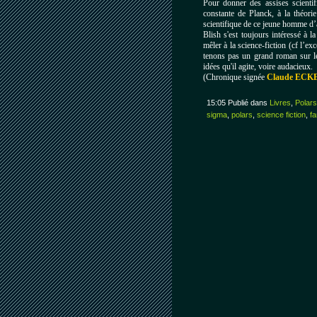
Pour donner des assises scienti
constante de Planck, à la théori
scientifique de ce jeune homme d’
Blish s'est toujours intéressé à l
mêler à la science-fiction (cf l’ex
tenons pas un grand roman sur le
idées qu'il agite, voire audacieux.
(Chronique signée
Claude ECK
15:05 Publié dans
Livres
,
Polars
sigma
,
polars
,
science fiction
,
fa