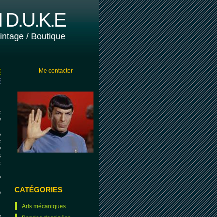
D.U.K.E
vintage / Boutique
Me contacter
r
e
s
r
e
s
r
e
CATÉGORIES
s
Arts mécaniques
e