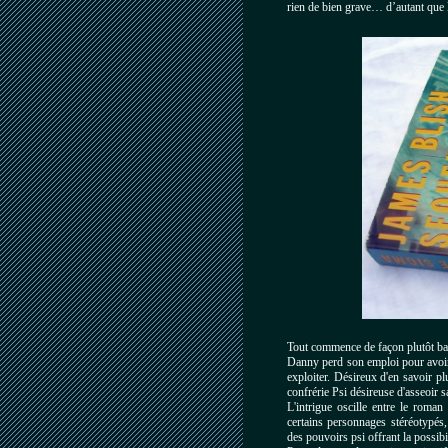
rien de bien grave… d’autant que l’
Tout commence de façon plutôt ban
Danny perd son emploi pour avoir 
exploiter. Désireux d'en savoir plu
confrérie Psi désireuse d'asseoir
L'intrigue oscille entre le roman
certains personnages stéréotypés,
des pouvoirs psi offrant la possibil