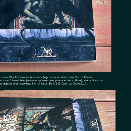
 :
de 5,49 à 12 €uros sur Amazon.fr (sept livres sur douze entre 9 et 10 €uros)…
uros sur Priceminister (annonces sérieuses avec photos et descriptions), avec – là aussi –
e majorité d’ouvrage entre 8 et 10 €uros.
De 8 à 12 €uros sur abebooks.fr.