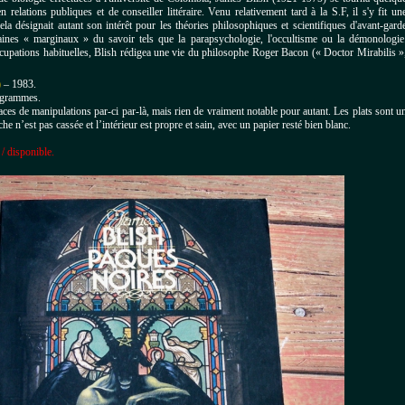
n relations publiques et de conseiller littéraire.
Venu relativement tard à la S.F, il s'y fit un
cela désignait autant son intérêt pour les théories philosophiques et scientifiques d'avant-gard
aines « marginaux » du savoir tels que la parapsychologie, l'occultisme ou la démonologie
ccupations habituelles, Blish rédigea une vie du philosophe Roger Bacon (« Doctor Mirabilis »
)
– 1983.
 grammes.
aces de manipulations par-ci par-là, mais rien de vraiment notable pour autant.
Les plats sont u
he n’est pas cassée et l’intérieur est propre et sain, avec un papier resté bien blanc.
/ disponible.