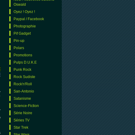
Oswald
Oyez ! Oyez !
Paypal / Facebook
Photographie
Pif Gadget
Pin-up
Polars
Promotions
Pulps D.U.K.E
Punk Rock
Rock Sudiste
Rock'n'Roll
,
San-Antonio
…
Satanisme
Science-Fiction
,
Série Noire
e
Séries TV
Star Trek
s
Star Wars