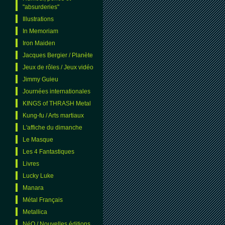
"absurderies"
Illustrations
In Memoriam
Iron Maiden
Jacques Bergier / Planète
Jeux de rôles / Jeux vidéo
Jimmy Guieu
Journées internationales
KINGS of THRASH Metal
Kung-fu / Arts martiaux
L'affiche du dimanche
Le Masque
Les 4 Fantastiques
Livres
Lucky Luke
Manara
Métal Français
Metallica
NéO / Nouvelles éditions