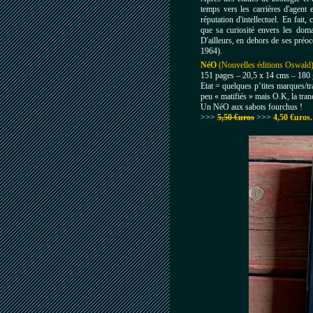
temps vers les carrières d'agent e
réputation d'intellectuel.
En fait, 
que sa curiosité envers les dom
D'ailleurs, en dehors de ses préo
1964).
NéO
(Nouvelles éditions Oswald
151 pages – 20,5 x 14 cms – 180
Etat = quelques p’tites marques/tr
peu « matifiés » mais O.K, la tranc
Un NéO aux sabots fourchus !
>>>
5,50 €uros
>>>
4,50 €uros.