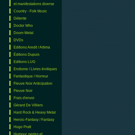
et manifestations diverse
Country - Folk Music
Détente
Doctor Who
Doom Metal
DVDs
Editions Aredit / Artima
Éditions Dupuis
Editions LUG
Erotisme / Livres érotiques
Fantastique / Horreur
Fleuve Noir Anticipation
Fleuve Noir
Frais d'envoi
Gérard De Villiers
Hard Rock & Heavy Metal
Heroic-Fantasy / Fantasy
Hugo Pratt
Humour, perles et