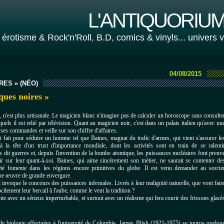
L'ANTIQUORIUM 
 érotisme & Rock'n'Roll, B.D, comics & vinyls... univers 
04/08/2015
RES » (NÉO)
ues noires »
 n'est plus artisanale. Le magicien blanc n'imagine pas de calculer un horoscope sans consulte
uels il est relié par télévision. Quant au magicien noir, c'est dans un palais italien qu'avec un
e ses commandes et veille sur son chiffre d'affaires.
 fait pour séduire un homme tel que Baines, magnat du trafic d'armes, qui vient s'assurer le
à la tête d'un trust d'importance mondiale, dont les activités sont en train de se ralenti
 dit guerres et, depuis l'invention de la bombe atomique, les puissances nucléaires font preuv
ir sur leur quant-à-soi. Baines, qui aime sincèrement son métier, ne saurait se contenter de
été fomente dans les régions encore primitives du globe. Il est venu demander au sorcie
ne œuvre de grande envergure.
 invoque le concours des puissances infernales. Livrés à leur malignité naturelle, que vont fair
ilement leur bercail à l'aube, comme le veut la tradition ?
nte avec un sérieux imperturbable, et surtout avec un réalisme qui fera courir des frissons glacé
de biologie effectuées à l'université de Colombia, James Blish (1921-1975) se tourna quelqu