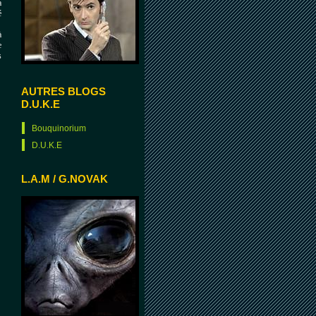
a
é
à
e
s
AUTRES BLOGS
D.U.K.E
Bouquinorium
D.U.K.E
L.A.M / G.NOVAK