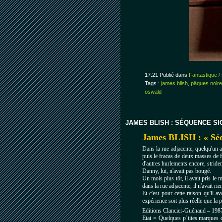
17:21 Publié dans
Fantastique /
Tags :
james blish
,
pâques noir
oswald
JAMES BLISH : SÉQUENCE S
James BLISH : « Sé
Dans la rue adjacente, quelqu'un av
puis le fracas de deux masses de f
d'autres hurlements encore, stride
Danny, lui, n'avait pas bougé.
Un mois plus tôt, il avait pris le 
dans la rue adjacente, il n'avait r
Et c'est pour cette raison qu'il a
expérience soit plus réelle que la
Editions Clancier-Guénaud – 198
Etat = Quelques p’tites marques 