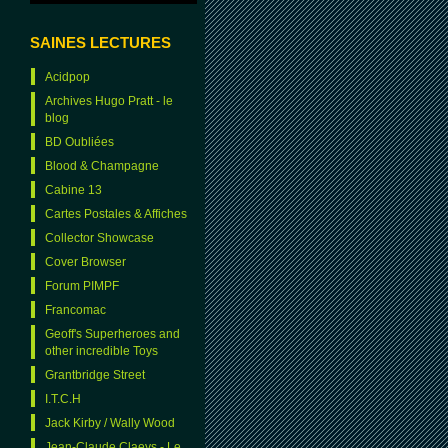
SAINES LECTURES
Acidpop
Archives Hugo Pratt - le
blog
BD Oubliées
Blood & Champagne
Cabine 13
Cartes Postales & Affiches
Collector Showcase
Cover Browser
Forum PIMPF
Francomac
Geoff's Superheroes and
other incredible Toys
Grantbridge Street
I.T.C.H
Jack Kirby / Wally Wood
Jean-Claude Claeys - Le