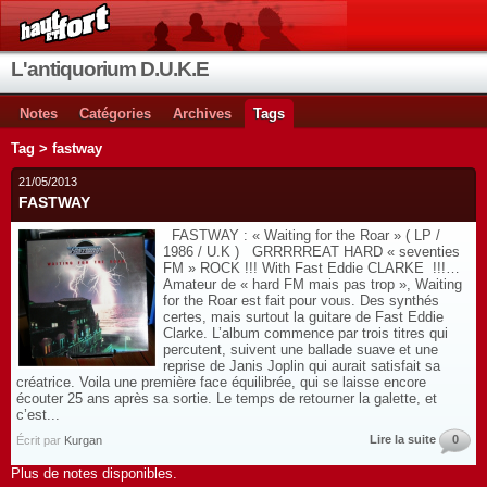
L'antiquorium D.U.K.E
Notes
Catégories
Archives
Tags
Tag > fastway
21/05/2013
FASTWAY
FASTWAY : « Waiting for the Roar » ( LP /
1986 / U.K ) GRRRRREAT HARD « seventies
FM » ROCK !!! With Fast Eddie CLARKE !!!…
Amateur de « hard FM mais pas trop », Waiting
for the Roar est fait pour vous. Des synthés
certes, mais surtout la guitare de Fast Eddie
Clarke. L’album commence par trois titres qui
percutent, suivent une ballade suave et une
reprise de Janis Joplin qui aurait satisfait sa
créatrice. Voila une première face équilibrée, qui se laisse encore
écouter 25 ans après sa sortie. Le temps de retourner la galette, et
c’est...
Lire la suite
0
Écrit par
Kurgan
Plus de notes disponibles.