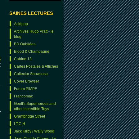
SAINES LECTURES
Acidpop
Archives Hugo Pratt - le
blog
BD Oubliées
Blood & Champagne
Cabine 13
Cartes Postales & Affiches
Collector Showcase
Cover Browser
-
Forum PIMPF
Francomac
Geoff's Superheroes and
other incredible Toys
e
Grantbridge Street
I.T.C.H
Jack Kirby / Wally Wood
Jean-Claude Claeys - Le