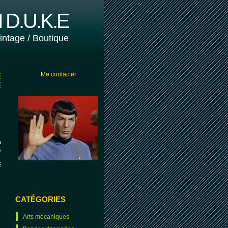
D.U.K.E
vintage / Boutique
Me contacter
a
s
é
CATÉGORIES
Arts mécaniques