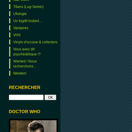
Titans (Lug-Semic)
Ufologie
Un fugitif instant...
Vampires
VHS
Vinyls d'occase & collectors
Vous avez dit
psychédélique !?
Wanted / Nous
recherchons...
Western
RECHERCHER
DOCTOR WHO