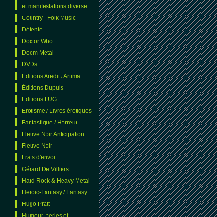
et manifestations diverse
Country - Folk Music
Détente
Doctor Who
Doom Metal
DVDs
Editions Aredit / Artima
Éditions Dupuis
Editions LUG
Erotisme / Livres érotiques
Fantastique / Horreur
Fleuve Noir Anticipation
Fleuve Noir
Frais d'envoi
Gérard De Villiers
Hard Rock & Heavy Metal
Heroic-Fantasy / Fantasy
Hugo Pratt
Humour, perles et