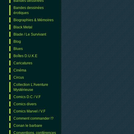
Bandes dessinées
Bandes dessinées
érotiques
Biographies & Mémoires
Black Metal
Blade / Le Survivant
Blog
Blues
Boîtes D.U.K.E
Caricatures
Cinéma
Circus
Collection L'Aventure
Mystérieuse
Comics D.C / V.F
Comics divers
Comics Marvel / V.F
Comment commander !?
Conan le barbare
Conventions, conférences