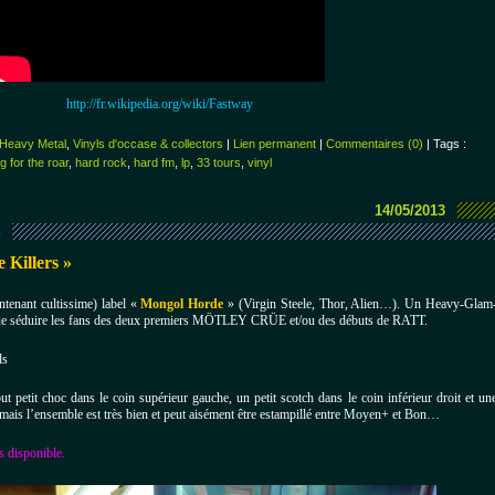
http://fr.wikipedia.org/wiki/Fastway
Heavy Metal
,
Vinyls d'occase & collectors
|
Lien permanent
|
Commentaires (0)
| Tags :
g for the roar
,
hard rock
,
hard fm
,
lp
,
33 tours
,
vinyl
14/05/2013
S
Killers »
ntenant cultissime) label «
Mongol Horde
» (Virgin Steele, Thor, Alien…).
Un Heavy-Glam
que séduire les fans des deux premiers MÖTLEY CRÜE et/ou des débuts de RATT.
ls
ut petit choc dans le coin supérieur gauche, un petit scotch dans le coin inférieur droit et un
), mais l’ensemble est très bien et peut aisément être estampillé entre Moyen+ et Bon…
s disponible.