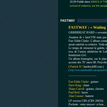
15:59 Publié dans
KINGS of TH
school of violence
,
we the peop
FASTWAY
FASTWAY : « Waiting f
GRRRRREAT HARD « seventies
Amateur de « hard FM mais pas 
Fast Eddie Clarke. L’album commen
aurait satisfait sa créatrice. Voila
Le temps de retourner la galette,
issu de l’union adultérine de Led
hendrixien
Girl
.
Un album homogène, sur le plan de
accents des 70’ sauce 80. Peut-ê
(
Patrick W
/ hardrock80.com )
(
http://www.hardrock80.com/groupes/f
---------------------------------------
Fast Eddie Clarke
: guitare
Dave King
: chant
Shane Carroll
: guitare, claviers
Paul Reid
: basse
Alan Connor
: batterie
LP version CBS (CBS 26654)
Pochette : entre moyen+ et bon… 