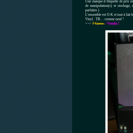
Une marque d’étiquette de prix mal
de manipulation(s) et stockage,
parfaites )
L’ensemble est O.K et tout à fait b
Vinyl : TB… comme neuf !
>>>
7 €uros.
/
Vendu !