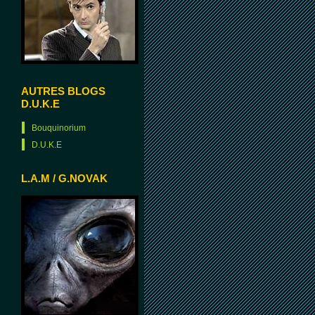
AUTRES BLOGS
D.U.K.E
Bouquinorium
D.U.K.E
L.A.M / G.NOVAK