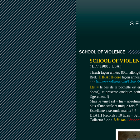
S.F,
SCHOOL OF VIOLENCE
SCHOOL OF VIOLE
( LP / 1988 / USA )
Thrash façon années 80… allongé 
Bref,
THRASH-core
façon années
>>>
http://www.discogs.com/School-Of
Etat =
le bas de la pochette est e
photo), et présente quelques pet
légèrement !)
Mais le vinyl est – lui – absolu
plus d’une seule et unique fois !?!
Excellente « seconde main » !!!
DEATH Records / 10 titres – 32 m
Collector ! >>>
8 €uros.
/ dispon