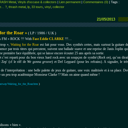
RASH Metal
,
Vinyls d'occase & collectors
|
Lien permanent
|
Commentaires (0)
| Tags :
le… ?
,
thrash metal
,
lp
,
33 tours
,
vinyl
,
collector
21/05/2013
or the Roar »
( LP / 1986 / U.K )
 FM » ROCK !!! With
Fast Eddie CLARKE
!!!…
trop »,
Waiting for the Roar
est fait pour vous. Des synthés certes, mais surtout la guitare d
ce par trois titres qui percutent, suivent une ballade suave et une reprise de Janis Joplin qu
 une première face équilibrée, qui se laisse encore écouter 25 ans après sa sortie.
 et c’est reparti pour du bon vieux hard rock avec un soupçon de synthé (
Rock on
), qu’on dirai
 Zep' (cf le riff de
We gonna groove
) et Def Leppard (pour les refrains). A signaler, le trè
 l’interprétation : une belle palette de jeux de guitare, une voix maîtrisée et à sa place. De
tre un peu trop académique Monsieur Clarke !? Mais on aime quand même !
astway/Waiting_for_the_Roar.htm
)
disons « bien ».