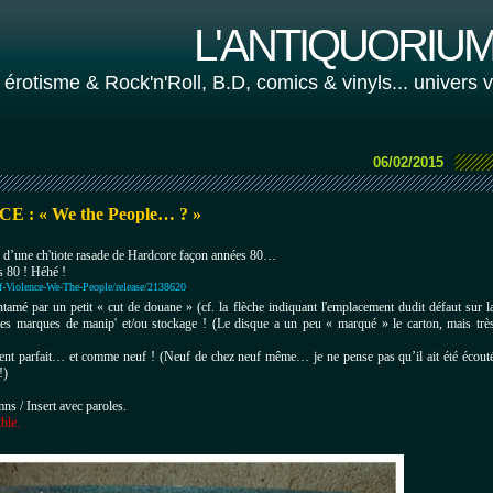
L'ANTIQUORIUM 
 érotisme & Rock'n'Roll, B.D, comics & vinyls... univers 
06/02/2015
NCE
: « We the People… ? »
d’une ch'tiote rasade de Hardcore façon années 80…
 80 ! Héhé !
-Violence-We-The-People/release/2138620
ntamé par un petit « cut de douane » (cf. la flèche indiquant l'emplacement dudit défaut sur l
ites marques de manip' et/ou stockage !
(Le disque a un peu « marqué » le carton, mais trè
ment parfait… et comme neuf !
(Neuf de chez neuf même… je ne pense pas qu’il ait été écout
!)
ns / Insert avec paroles.
ible.