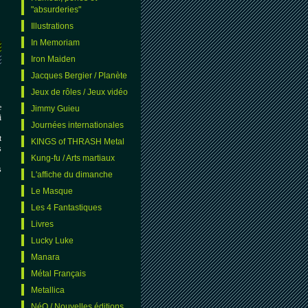
"absurderies"
Illustrations
In Memoriam
Iron Maiden
Jacques Bergier / Planète
Jeux de rôles / Jeux vidéo
e
Jimmy Guieu
i
Journées internationales
t
KINGS of THRASH Metal
s
Kung-fu / Arts martiaux
s
L'affiche du dimanche
Le Masque
Les 4 Fantastiques
Livres
Lucky Luke
Manara
Métal Français
Metallica
NéO / Nouvelles éditions