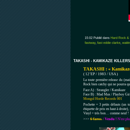
15:02 Publié dans
Hard Rock & 
fastway
,
fast eddie clarke
,
waitin
TAKASHI - KAMIKAZE KILLER
TAKASHI : « Kamikaze 
( 12’EP / 1983 / USA )
La toute première release du (mai
Rock bien catchy qui ne pourra 
Face A) : Strangler / Kamikaze
Face B) : Mad Max / Playboy Gir
Mongol Horde Records 001
Pochette = 3 petits défauts (un to
étiquette de prix en haut à droite
Vinyl = très bon… comme neuf !
>>>
6 €uros.
/
Vendu !
N'est plu