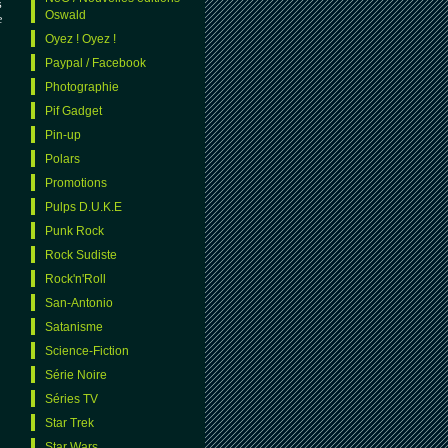
s
Oswald
e
Oyez ! Oyez !
Paypal / Facebook
Photographie
Pif Gadget
Pin-up
Polars
Promotions
Pulps D.U.K.E
Punk Rock
Rock Sudiste
Rock'n'Roll
San-Antonio
Satanisme
Science-Fiction
Série Noire
Séries TV
Star Trek
Star Wars