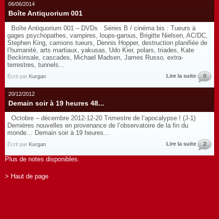
06/06/2014
Boîte Antiquorium 001
Boîte Antiquorium 001 – DVDs Séries B / cinéma bis : Tueurs à
gages psychopathes, vampires, loups-garous, Brigitte Nielsen, AC/DC,
Stephen King, camions tueurs, Dennis Hopper, destruction planifiée de
l’humanité, arts martiaux, yakusas, Udo Kier, polars, triades, Kate
Beckinsale, cascades, Michael Madsen, James Russo, extra-
terrestres, tunnels...
Lire la suite
0
Écrit par
Kurgan
20/12/2012
Demain soir à 19 heures 48...
Octobre – décembre 2012-12-20 Trimestre de l’apocalypse ! (J-1)
Dernières nouvelles en provenance de l’observatoire de la fin du
monde… Demain soir à 19 heures...
Lire la suite
2
Écrit par
Kurgan
Plus de notes disponibles.
> Haut de page