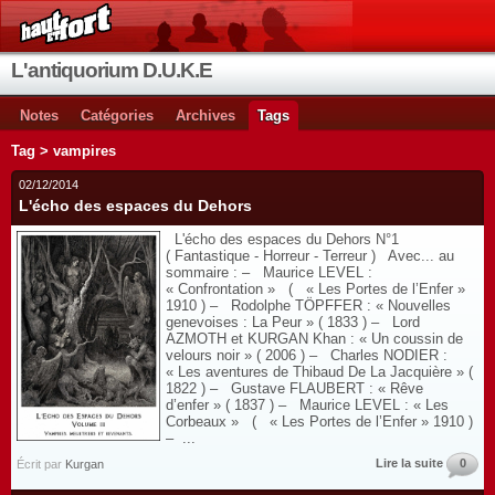
L'antiquorium D.U.K.E
Notes
Catégories
Archives
Tags
Tag > vampires
02/12/2014
L'écho des espaces du Dehors
L'écho des espaces du Dehors N°1
( Fantastique - Horreur - Terreur ) Avec... au
sommaire : – Maurice LEVEL :
« Confrontation » ( « Les Portes de l’Enfer »
1910 ) – Rodolphe TÖPFFER : « Nouvelles
genevoises : La Peur » ( 1833 ) – Lord
AZMOTH et KURGAN Khan : « Un coussin de
velours noir » ( 2006 ) – Charles NODIER :
« Les aventures de Thibaud De La Jacquière » (
1822 ) – Gustave FLAUBERT : « Rêve
d’enfer » ( 1837 ) – Maurice LEVEL : « Les
Corbeaux » ( « Les Portes de l’Enfer » 1910 )
– ...
Lire la suite
0
Écrit par
Kurgan