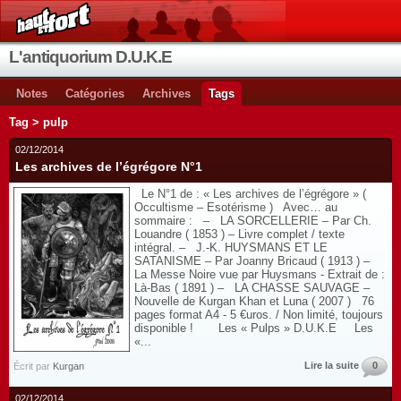
L'antiquorium D.U.K.E
Notes
Catégories
Archives
Tags
Tag > pulp
02/12/2014
Les archives de l’égrégore N°1
Le N°1 de : « Les archives de l’égrégore » (
Occultisme – Esotérisme ) Avec… au
sommaire : – LA SORCELLERIE – Par Ch.
Louandre ( 1853 ) – Livre complet / texte
intégral. – J.-K. HUYSMANS ET LE
SATANISME – Par Joanny Bricaud ( 1913 ) –
La Messe Noire vue par Huysmans - Extrait de :
Là-Bas ( 1891 ) – LA CHASSE SAUVAGE –
Nouvelle de Kurgan Khan et Luna ( 2007 ) 76
pages format A4 - 5 €uros. / Non limité, toujours
disponible ! Les « Pulps » D.U.K.E Les
«...
Lire la suite
0
Écrit par
Kurgan
02/12/2014