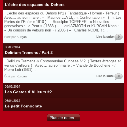
L'écho des espaces du Dehors
L'écho des espaces du Dehors N°1 ( Fantastique - Horreur - Terreur )
Avec... au sommaire : – Maurice LEVEL : « Confrontation » ( « Les
Portes de l’Enfer » 1910 ) – Rodolphe TÖPFFER : « Nouvelles
genevoises : La Peur » ( 1833 ) – Lord AZMOTH et KURGAN Khan :
« Un coussin de velours noir » ( 2006 ) – Charles NODIER :...
Lire la suite
0
Écrit par
Kurgan
08/09/2014
Delirium Tremens / Part.2
Delirium Tremens & Controversiae Curiosae N°2 ( Textes étranges et
venus d’ailleurs ) Avec… au sommaire : « Viande de Boucherie » /
Pierre Loti (1891)...
Lire la suite
0
Écrit par
Kurgan
03/05/2014
Les Gestes d’Ailleurs #2
06/04/2012
Le petit Pornocrate
Plus de notes...