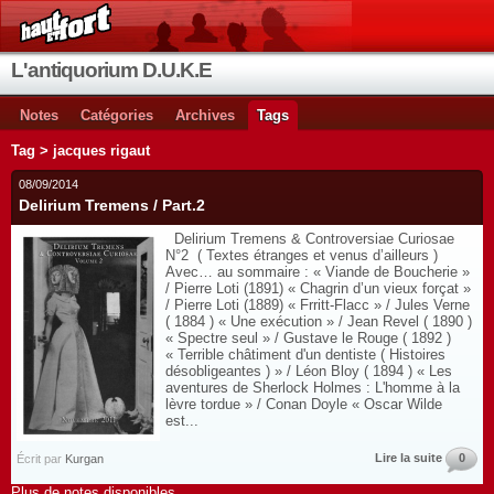
L'antiquorium D.U.K.E
Notes
Catégories
Archives
Tags
Tag > jacques rigaut
08/09/2014
Delirium Tremens / Part.2
Delirium Tremens & Controversiae Curiosae
N°2 ( Textes étranges et venus d’ailleurs )
Avec… au sommaire : « Viande de Boucherie »
/ Pierre Loti (1891) « Chagrin d’un vieux forçat »
/ Pierre Loti (1889) « Frritt-Flacc » / Jules Verne
( 1884 ) « Une exécution » / Jean Revel ( 1890 )
« Spectre seul » / Gustave le Rouge ( 1892 )
« Terrible châtiment d'un dentiste ( Histoires
désobligeantes ) » / Léon Bloy ( 1894 ) « Les
aventures de Sherlock Holmes : L'homme à la
lèvre tordue » / Conan Doyle « Oscar Wilde
est...
Lire la suite
0
Écrit par
Kurgan
Plus de notes disponibles.