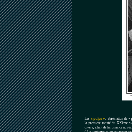
Les
«
pulps
»
, abréviation de « 
la première moitié du
XXème
siè
divers, allant de la romance au réci
( Les quelques
pulps
encore existan