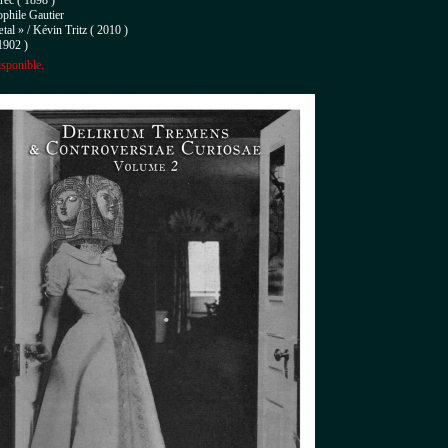
rec ( 1898 )
ophile Gautier
tal » / Kévin Tritz ( 2010 )
1902 )
isponible.