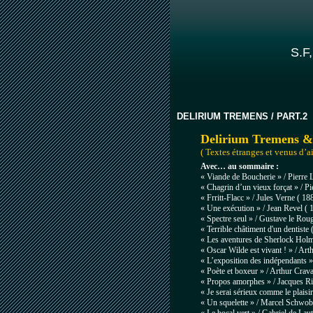
S.F,
DELIRIUM TREMENS / PART.2
Delirium Tremens &
( Textes étranges et venus d’ai
Avec… au sommaire :
« Viande de Boucherie » / Pierre 
« Chagrin d’un vieux forçat » / Pi
« Frritt-Flacc » / Jules Verne
( 18
« Une exécution » / Jean Revel ( 
« Spectre seul » / Gustave le Rou
« Terrible châtiment d'un dentiste
« Les aventures de Sherlock Hol
« Oscar Wilde est vivant ! » / Art
« L’exposition des indépendants »
« Poète et boxeur »
/ Arthur Crav
« Propos amorphes » / Jacques Ri
« Je serai sérieux comme le plaisi
« Un squelette » / Marcel Schwob