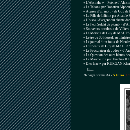
« L’Absinthe » – Poème d’Alei
« Le Talion» par Donatien Alpho
« Auprès d’un mort » de Guy
« La Fille de Lilith » par Anato
« L’oiseau d’argent qui chante dan
« Le Petit Soldat de plomb » d’An
« Souvenirs occultes » de
Villie
« La Morte » de
Guy de MAUPA
« Lettre du 30 Floréal, au ministre 
« Le journal d’un fou » de Nico
« L’Orient » de
Guy de MAUPAS
« Le Procurateur de Judée » d’
« La Question des ours blancs d
« Le Marcheur » par Thanhas I
« Dies Irae » par KURGAN Khan
–
Etc...
76 pages format A4 -
5 €uros.
/ d