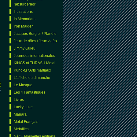
"absurderies"
Illustrations
In Memoriam
Iron Maiden
Jacques Bergier / Planète
Jeux de rôles / Jeux vidéo
Jimmy Guieu
Journées internationales
KINGS of THRASH Metal
Kung-fu / Arts martiaux
L'affiche du dimanche
Le Masque
Les 4 Fantastiques
Livres
Lucky Luke
Manara
Métal Français
Metallica
NéO / Nouvelles éditions