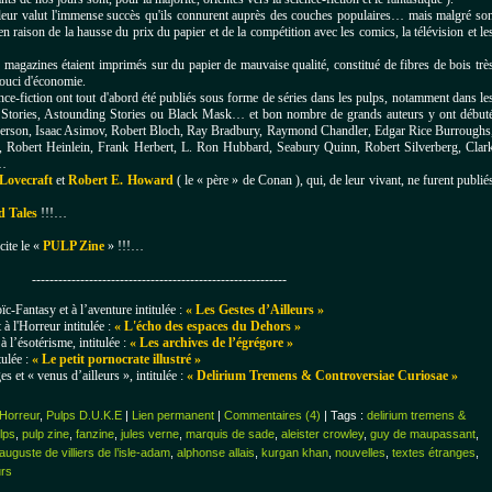
i leur valut l'immense succès qu'ils connurent auprès des couches populaires… mais malgré so
n raison de la hausse du prix du papier et de la compétition avec les comics, la télévision et le
 magazines étaient imprimés sur du papier de mauvaise qualité, constitué de fibres de bois trè
souci d'économie.
nce-fiction ont tout d'abord été publiés sous forme de séries dans les pulps, notamment dans le
 Stories, Astounding Stories ou Black Mask… e
t bon nombre de grands auteurs y ont début
nderson, Isaac Asimov, Robert Bloch, Ray Bradbury, Raymond Chandler, Edgar Rice Burroughs
k, Robert Heinlein, Frank Herbert, L. Ron Hubbard, Seabury Quinn, Robert Silverberg, Clar
t…
 Lovecraft
et
Robert E. Howard
( le « père » de Conan ), qui, de leur vivant, ne furent publié
d Tales
!!!…
cite le «
PULP Zine
» !!!…
----------------------------------------------------------
ïc-Fantasy et à l’aventure intitulée :
« Les Gestes d’Ailleurs »
 à l'Horreur intitulée :
« L'écho des espaces du Dehors »
à l’ésotérisme, intitulée :
« Les archives de l’égrégore »
tulée :
« Le petit pornocrate illustré »
es et « venus d’ailleurs », intitulée :
«
Delirium Tremens & Controversiae Curiosae »
 Horreur
,
Pulps D.U.K.E
|
Lien permanent
|
Commentaires (4)
| Tags :
delirium tremens &
lps
,
pulp zine
,
fanzine
,
jules verne
,
marquis de sade
,
aleister crowley
,
guy de maupassant
,
auguste de villiers de l’isle-adam
,
alphonse allais
,
kurgan khan
,
nouvelles
,
textes étranges
,
urs