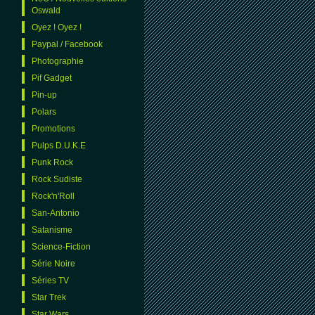
Oswald
Oyez ! Oyez !
Paypal / Facebook
Photographie
Pif Gadget
Pin-up
Polars
Promotions
Pulps D.U.K.E
Punk Rock
Rock Sudiste
Rock'n'Roll
San-Antonio
Satanisme
Science-Fiction
Série Noire
Séries TV
Star Trek
Star Wars