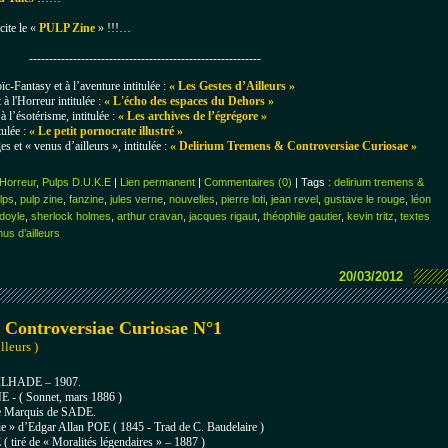
cite le «
PULP Zine
» !!!…
----------------------------------------------------------
ïc-Fantasy et à l’aventure intitulée :
« Les Gestes d’Ailleurs »
 à l'Horreur intitulée :
« L'écho des espaces du Dehors »
à l’ésotérisme, intitulée :
« Les archives de l’égrégore »
tulée :
« Le petit pornocrate illustré »
es et « venus d’ailleurs », intitulée :
«
Delirium Tremens & Controversiae Curiosae »
 Horreur
,
Pulps D.U.K.E
|
Lien permanent
|
Commentaires (0)
| Tags :
delirium tremens &
lps
,
pulp zine
,
fanzine
,
jules verne
,
nouvelles
,
pierre loti
,
jean revel
,
gustave le rouge
,
léon
doyle
,
sherlock holmes
,
arthur cravan
,
jacques rigaut
,
théophile gautier
,
kevin tritz
,
textes
us d’ailleurs
20/03/2012
 Controversiae Curiosae N°1
lleurs )
TAILHADE – 1907.
NE
- ( Sonnet, mars 1886 )
le Marquis de SADE.
ie » d’Edgar Allan POE (
1845 -
Trad de C. Baudelaire )
iré de « Moralités légendaires » – 1887 )