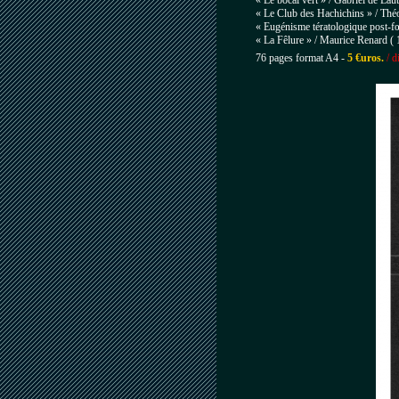
« Le bocal vert » / Gabriel de Laut
« Le Club des Hachichins » / Thé
« Eugénisme tératologique post-fœ
« La Fêlure » / Maurice Renard ( 
76 pages format A4 -
5 €uros.
/ d