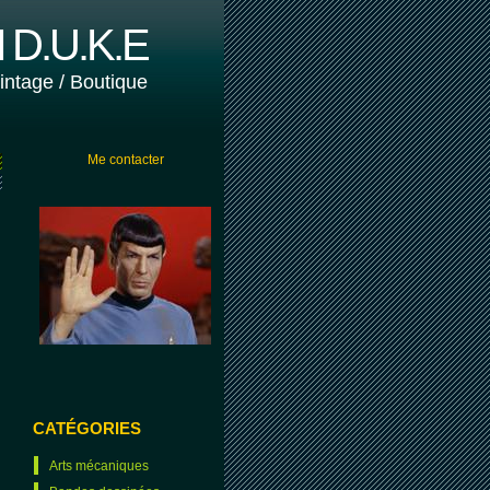
D.U.K.E
vintage / Boutique
Me contacter
CATÉGORIES
Arts mécaniques