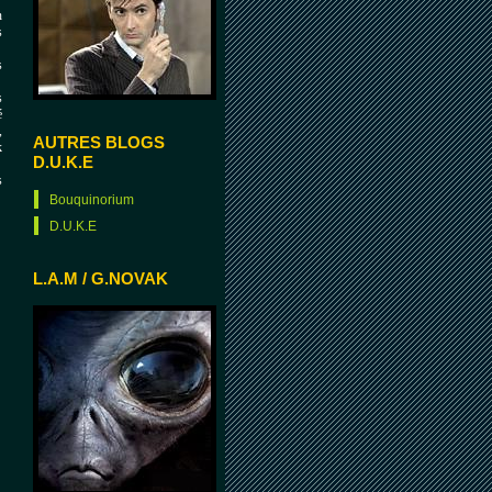
n
s
s
s
é
,
AUTRES BLOGS
k
D.U.K.E
s
Bouquinorium
D.U.K.E
L.A.M / G.NOVAK