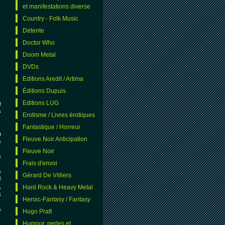
et manifestations diverse
Country - Folk Music
Détente
Doctor Who
Doom Metal
DVDs
Editions Aredit / Artima
Éditions Dupuis
Editions LUG
t
s
Erotisme / Livres érotiques
Fantastique / Horreur
n
Fleuve Noir Anticipation
s
Fleuve Noir
s
Frais d'envoi
s
Gérard De Villiers
é
,
Hard Rock & Heavy Metal
k
Heroic-Fantasy / Fantasy
s
Hugo Pratt
Humour, perles et