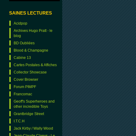
SAINES LECTURES
Acidpop
Archives Hugo Pratt - le
blog
BD Oubliées
Blood & Champagne
Cabine 13
Cartes Postales & Affiches
Collector Showcase
Cover Browser
Forum PIMPF
Francomac
Geoff's Superheroes and
other incredible Toys
Grantbridge Street
I.T.C.H
Jack Kirby / Wally Wood
Jean-Claude Claeys - Le