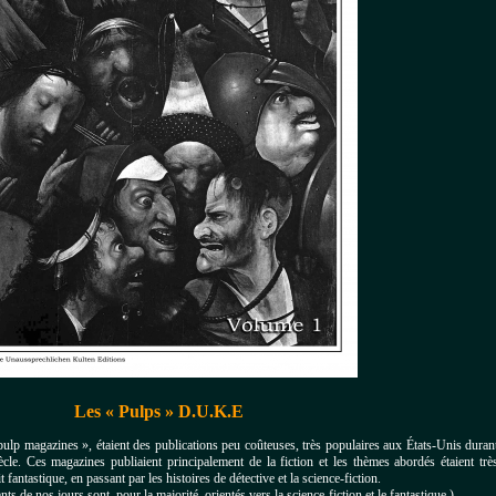
Les « Pulps » D.U.K.E
pulp magazines », étaient des publications peu coûteuses, très populaires aux
É
tats-Unis duran
cle. Ces magazines publiaient principalement de la fiction et les thèmes abordés étaient trè
t fantastique, en passant par les histoires de détective et la science-fiction.
ts de nos jours sont, pour la majorité, orientés vers la science-fiction et le fantastique ).