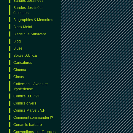
Bandes dessinées
Bandes dessinées
érotiques
Biographies & Mémoires
Black Metal
Blade / Le Survivant
Blog
Blues
Boîtes D.U.K.E
Caricatures
Cinéma
Circus
Collection L'Aventure
Mystérieuse
Comics D.C / V.F
Comics divers
Comics Marvel / V.F
Comment commander !?
Conan le barbare
Conventions, conférences