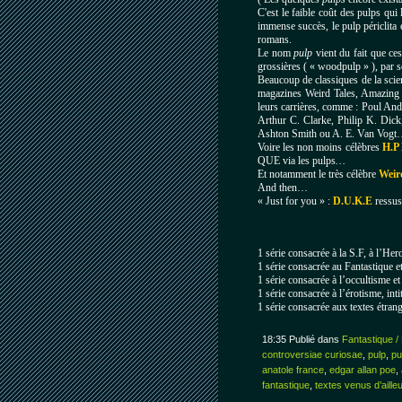
C'est le faible coût des pulps qu
immense succès, le pulp périclita e
romans.
Le nom
pulp
vient du fait que ces
grossières ( « woodpulp »
), par 
Beaucoup de classiques de la scie
magazines Weird Tales, Amazing
leurs carrières, comme : Poul A
Arthur C. Clarke, Philip K. Dic
Ashton Smith ou A. E. Van Vog
Voire les non moins célèbres
H.P
QUE via les pulps
…
Et notamment le très célèbre
Weir
And then…
« Just for you » :
D.U.K.E
ressus
1 série consacrée à la S.F, à l’Hero
1 série consacrée au Fantastique et
1 série consacrée à l’occultisme et 
1 série consacrée à l’érotisme, inti
1 série consacrée aux textes étrang
18:35 Publié dans
Fantastique /
controversiae curiosae
,
pulp
,
pu
anatole france
,
edgar allan poe
,
fantastique
,
textes venus d’aille