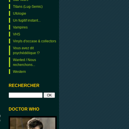
Titans (Lug-Semic)
Ufologie
Un fugitif instant...
Vampires
VHS
Vinyls d'occase & collectors
Vous avez dit
psychédélique !?
Wanted / Nous
recherchons...
Western
RECHERCHER
DOCTOR WHO
t
s