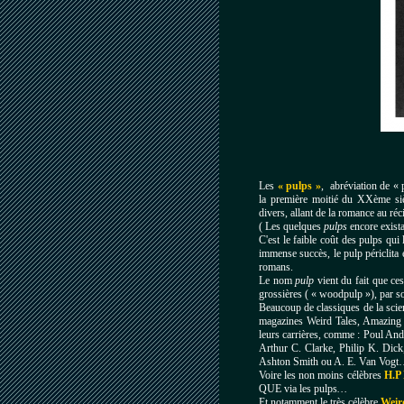
Les
«
pulps
»
, abréviation de « 
la première moitié du
XXème
siè
divers, allant de la romance au réci
( Les quelques
pulps
encore existan
C'est le faible coût des pulps qu
immense succès, le pulp périclita e
romans.
Le nom
pulp
vient du fait que ces
grossières ( « woodpulp »), par s
Beaucoup de classiques de la scie
magazines Weird Tales, Amazing
leurs carrières, comme : Poul A
Arthur C. Clarke, Philip K. Dic
Ashton Smith ou A. E. Van Vog
Voire les non moins célèbres
H.P
QUE via les pulps
…
Et notamment le très célèbre
Weir