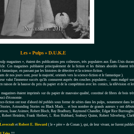
Les « Pulps » D.U.K.E
pulp magazines », étaient des publications peu coûteuses, très populaires aux
É
tats-Unis duran
cle. Ces magazines publiaient principalement de la fiction et les thèmes abordés étaient trè
t fantastique, en passant par les histoires de détective et la science-fiction.
ts de nos jours sont, pour la majorité, orientés vers la science-fiction et le fantastique ).
i leur valut l'immense succès qu'ils connurent auprès des couches populaires… mais malgré so
n raison de la hausse du prix du papier et de la compétition avec les comics, la télévision et le
 magazines étaient imprimés sur du papier de mauvaise qualité, constitué de fibres de bois trè
ouci d'économie.
nce-fiction ont tout d'abord été publiés sous forme de séries dans les pulps, notamment dans le
 Stories, Astounding Stories ou Black Mask… e
t bon nombre de grands auteurs y ont début
nderson, Isaac Asimov, Robert Bloch, Ray Bradbury, Raymond Chandler, Edgar Rice Burroughs
k, Robert Heinlein, Frank Herbert, L. Ron Hubbard, Seabury Quinn, Robert Silverberg, Clar
t…
 Lovecraft
et
Robert E. Howard
( le « père » de Conan ), qui, de leur vivant, ne furent publié
d Tales
!!!…