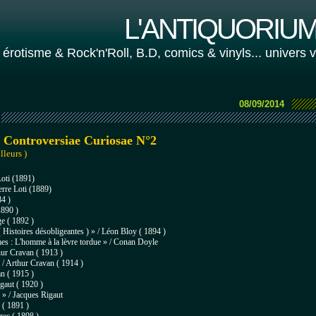
L'ANTIQUORIUM 
 érotisme & Rock'n'Roll, B.D, comics & vinyls... univers 
08/09/2014
 Controversiae Curiosae N°2
lleurs )
Loti (1891)
erre Loti (1889)
84 )
1890 )
ge ( 1892 )
 ( Histoires désobligeantes ) » / Léon Bloy ( 1894 )
mes :
L'homme à la lèvre tordue » / Conan Doyle
hur Cravan ( 1913 )
 / Arthur Cravan ( 1914 )
an ( 1915 )
gaut ( 1920 )
r » / Jacques Rigaut
 ( 1891 )