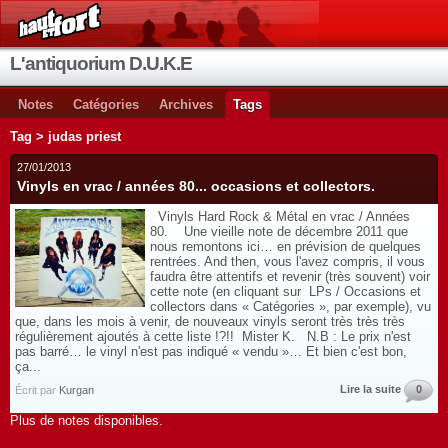
L'antiquorium D.U.K.E
Notes
Catégories
Archives
Tags
Tag > judas priest
27/01/2013
Vinyls en vrac / années 80... occasions et collectors.
Vinyls Hard Rock & Métal en vrac / Années
80. Une vieille note de décembre 2011 que
nous remontons ici… en prévision de quelques
rentrées. And then, vous l'avez compris, il vous
faudra être attentifs et revenir (très souvent) voir
cette note (en cliquant sur LPs / Occasions et
collectors dans « Catégories », par exemple), vu
que, dans les mois à venir, de nouveaux vinyls seront très très très
régulièrement ajoutés à cette liste !?!! Mister K. N.B : Le prix n'est
pas barré… le vinyl n'est pas indiqué « vendu »… Et bien c'est bon,
ça...
Lire la suite
0
Écrit par
Kurgan
Plus de notes disponibles.