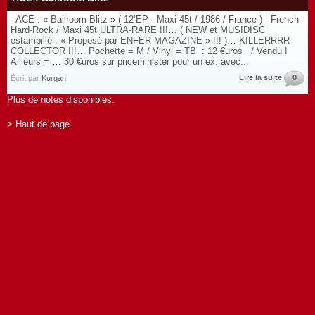
ACE : « Ballroom Blitz » ( 12’EP - Maxi 45t / 1986 / France ) French
Hard-Rock / Maxi 45t ULTRA-RARE !!!… ( NEW et MUSIDISC
estampillé : « Proposé par ENFER MAGAZINE » !!! )… KILLERRRR
COLLECTOR !!!… Pochette = M / Vinyl = TB : 12 €uros / Vendu !
Ailleurs = … 30 €uros sur priceminister pour un ex. avec...
Lire la suite
0
Écrit par
Kurgan
Plus de notes disponibles.
> Haut de page