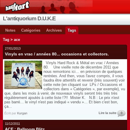
L'antiquorium D.U.K.E
Notes
Catégories
Archives
Tags
Tag > ace
27/01/2013
Vinyls en vrac / années 80... occasions et collectors.
Vinyls Hard Rock & Métal en vrac / Années
80. Une vieille note de décembre 2011 que
nous remontons ici… en prévision de quelques
rentrées. And then, vous l'avez compris, il vous
faudra être attentifs et revenir (très souvent) voir
cette note (en cliquant sur LPs / Occasions et
collectors dans « Catégories », par exemple), vu
que, dans les mois à venir, de nouveaux vinyls seront très très très
régulièrement ajoutés à cette liste !?!! Mister K. N.B : Le prix n'est
pas barré… le vinyl n'est pas indiqué « vendu »… Et bien c'est bon,
ça...
Lire la suite
0
Écrit par
Kurgan
11/12/2011
ACE : Ballroom Blitz