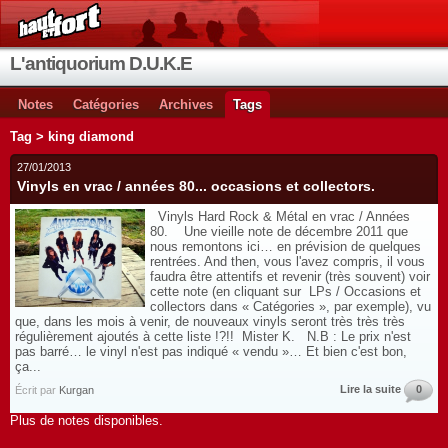
L'antiquorium D.U.K.E
Notes
Catégories
Archives
Tags
Tag > king diamond
27/01/2013
Vinyls en vrac / années 80... occasions et collectors.
Vinyls Hard Rock & Métal en vrac / Années
80. Une vieille note de décembre 2011 que
nous remontons ici… en prévision de quelques
rentrées. And then, vous l'avez compris, il vous
faudra être attentifs et revenir (très souvent) voir
cette note (en cliquant sur LPs / Occasions et
collectors dans « Catégories », par exemple), vu
que, dans les mois à venir, de nouveaux vinyls seront très très très
régulièrement ajoutés à cette liste !?!! Mister K. N.B : Le prix n'est
pas barré… le vinyl n'est pas indiqué « vendu »… Et bien c'est bon,
ça...
Lire la suite
0
Écrit par
Kurgan
Plus de notes disponibles.