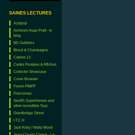
SAINES LECTURES
Acidpop
Archives Hugo Pratt - le
blog
BD Oubliées
Blood & Champagne
Cabine 13
Cartes Postales & Affiches
Collector Showcase
Cover Browser
Forum PIMPF
Francomac
Geoff's Superheroes and
other incredible Toys
Grantbridge Street
I.T.C.H
Jack Kirby / Wally Wood
Jean-Claude Claeys - Le