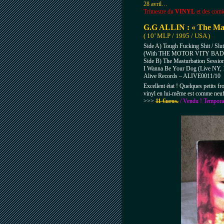
28 avril…
Trimestre du
VINYL
et des comi
G.G ALLIN : « The Mas
( 10’ MLP / 1995 / USA )
Side A) Tough Fucking Shit / Slut
(With THE MOTOR VITY BAD 
Side B) The Masturbation Sessio
I Wanna Be Your Dog (Live NY, 
Alive Records – ALIVE0011/10
Excellent état ! Quelques petits fro
vinyl en lui-même est comme neuf
>>>
11 €uros.
/ Vendu ! Tempora