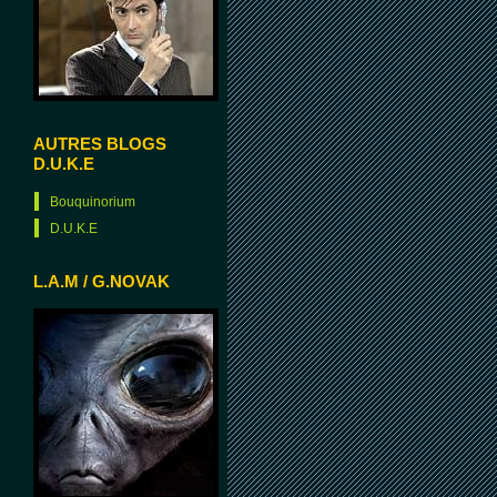
AUTRES BLOGS
D.U.K.E
Bouquinorium
D.U.K.E
L.A.M / G.NOVAK