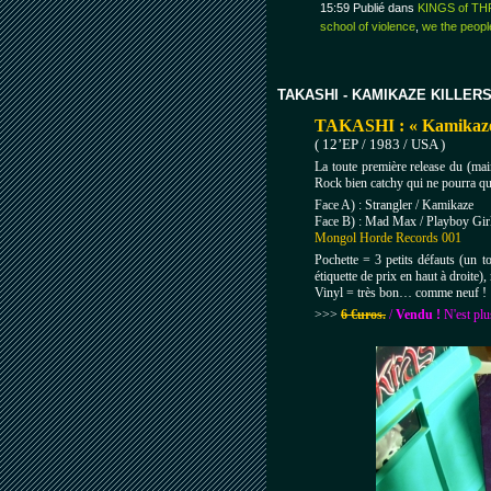
15:59 Publié dans
KINGS of TH
school of violence
,
we the peop
TAKASHI - KAMIKAZE KILLER
TAKASHI : « Kamikaze 
( 12’EP / 1983 / USA )
La toute première release du (mai
Rock bien catchy qui ne pourra 
Face A) : Strangler / Kamikaze
Face B) : Mad Max / Playboy Gir
Mongol Horde Records 001
Pochette = 3 petits défauts (un to
étiquette de prix en haut à droite
Vinyl = très bon… comme neuf !
>>>
6 €uros.
/
Vendu !
N'est plu