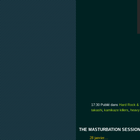
17:30 Publié dans
Hard Rock & 
takashi
,
kamikaze killers
,
heavy
THE MASTURBATION SESSIO
28 janvier…