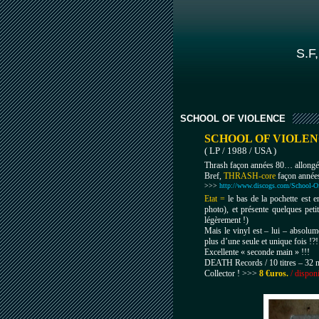
S.F,
SCHOOL OF VIOLENCE
SCHOOL OF VIOLE
( LP / 1988 / USA )
Thrash façon années 80… allongé 
Bref,
THRASH-core
façon années
>>>
http://www.discogs.com/School-Of
Etat =
le bas de la pochette est e
photo), et présente quelques pet
légèrement !)
Mais le vinyl est – lui – absolu
plus d’une seule et unique fois !?!
Excellente « seconde main » !!!
DEATH Records / 10 titres – 32 m
Collector ! >>>
8 €uros.
/ dispon