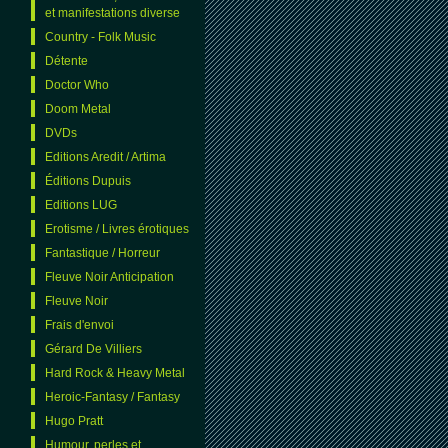
et manifestations diverse
Country - Folk Music
Détente
Doctor Who
Doom Metal
DVDs
Editions Aredit / Artima
Éditions Dupuis
Editions LUG
Erotisme / Livres érotiques
Fantastique / Horreur
Fleuve Noir Anticipation
Fleuve Noir
Frais d'envoi
Gérard De Villiers
Hard Rock & Heavy Metal
Heroic-Fantasy / Fantasy
Hugo Pratt
Humour, perles et