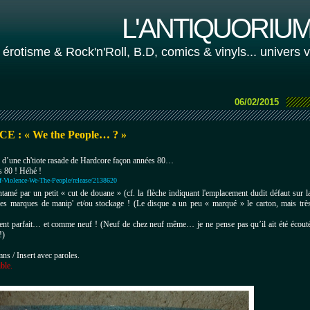
L'ANTIQUORIUM 
 érotisme & Rock'n'Roll, B.D, comics & vinyls... univers 
06/02/2015
NCE
: « We the People… ? »
d’une ch'tiote rasade de Hardcore façon années 80…
 80 ! Héhé !
-Violence-We-The-People/release/2138620
ntamé par un petit « cut de douane » (cf. la flèche indiquant l'emplacement dudit défaut sur l
ites marques de manip' et/ou stockage !
(Le disque a un peu « marqué » le carton, mais trè
ment parfait… et comme neuf !
(Neuf de chez neuf même… je ne pense pas qu’il ait été écout
!)
ns / Insert avec paroles.
ible.