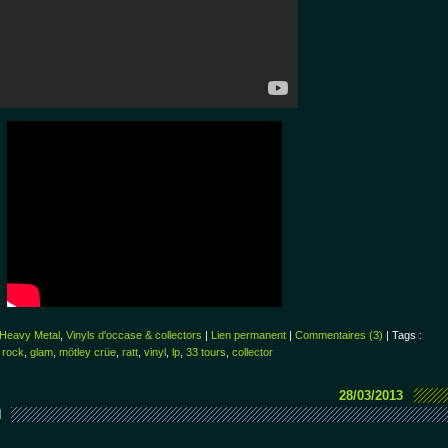
Heavy Metal
,
Vinyls d'occase & collectors
|
Lien permanent
|
Commentaires (3)
| Tags :
 rock
,
glam
,
mötley crüe
,
ratt
,
vinyl
,
lp
,
33 tours
,
collector
28/03/2013
N