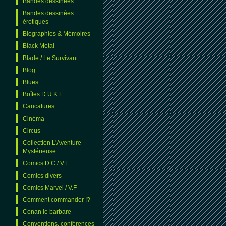
Bandes dessinées
Bandes dessinées
érotiques
Biographies & Mémoires
Black Metal
Blade / Le Survivant
Blog
Blues
Boîtes D.U.K.E
Caricatures
Cinéma
Circus
Collection L'Aventure
Mystérieuse
Comics D.C / V.F
Comics divers
Comics Marvel / V.F
Comment commander !?
Conan le barbare
Conventions, conférences