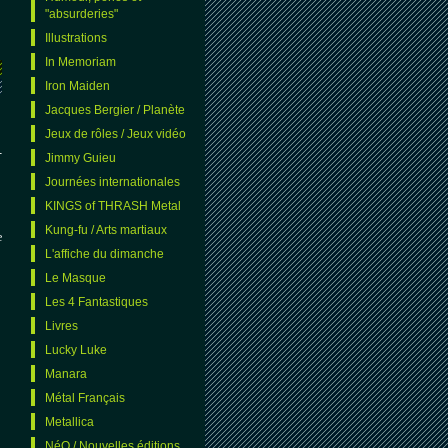
"absurderies"
Illustrations
In Memoriam
Iron Maiden
Jacques Bergier / Planète
Jeux de rôles / Jeux vidéo
-
Jimmy Guieu
Journées internationales
KINGS of THRASH Metal
Kung-fu / Arts martiaux
e
L'affiche du dimanche
Le Masque
Les 4 Fantastiques
Livres
Lucky Luke
Manara
Métal Français
Metallica
NéO / Nouvelles éditions