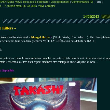
RASH Metal
,
Vinyls d'occase & collectors
|
Lien permanent
|
Commentaires (0)
| Tags :
le… ?
,
thrash metal
,
lp
,
33 tours
,
vinyl
,
collector
14/05/2013
S
Killers »
ntenant cultissime) label «
Mongol Horde
» (Virgin Steele, Thor, Alien…).
Un Heavy-Glam
que séduire les fans des deux premiers MÖTLEY CRÜE et/ou des débuts de RATT.
ls
ut petit choc dans le coin supérieur gauche, un petit scotch dans le coin inférieur droit et un
), mais l’ensemble est très bien et peut aisément être estampillé entre Moyen+ et Bon…
s disponible.