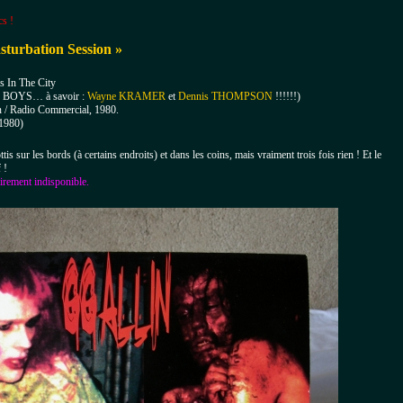
cs !
turbation Session »
s In The City
BOYS… à savoir :
Wayne KRAMER
et
Dennis THOMPSON
!!!!!!)
n / Radio Commercial, 1980.
1980)
ttis sur les bords (à certains endroits) et dans les coins, mais vraiment trois fois rien ! Et le
 !
irement indisponible.