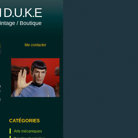
D.U.K.E
vintage / Boutique
Me contacter
a
s
é
CATÉGORIES
Arts mécaniques