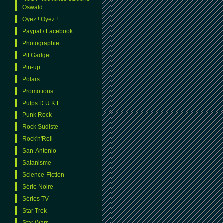
Oswald
Oyez ! Oyez !
Paypal / Facebook
Photographie
Pif Gadget
Pin-up
Polars
Promotions
Pulps D.U.K.E
Punk Rock
Rock Sudiste
Rock'n'Roll
San-Antonio
Satanisme
Science-Fiction
Série Noire
Séries TV
Star Trek
Star Wars