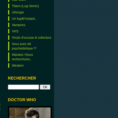
Titans (Lug-Semic)
Ufologie
Un fugitif instant...
Vampires
VHS
Vinyls d'occase & collectors
Vous avez dit
psychédélique !?
Wanted / Nous
recherchons...
Western
RECHERCHER
DOCTOR WHO