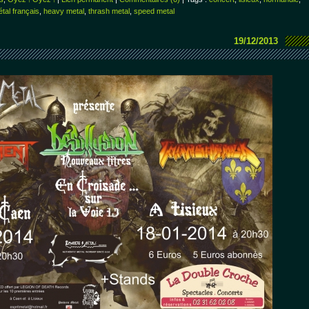
tal français
,
heavy metal
,
thrash metal
,
speed metal
19/12/2013