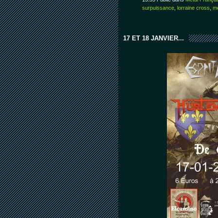
surpuissance
,
lorraine cross
,
mé
17 ET 18 JANVIER...