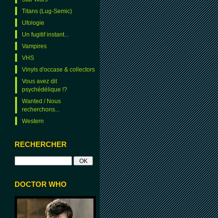
Titans (Lug-Semic)
Ufologie
Un fugitif instant...
Vampires
VHS
Vinyls d'occase & collectors
Vous avez dit
psychédélique !?
Wanted / Nous
recherchons...
Western
RECHERCHER
DOCTOR WHO