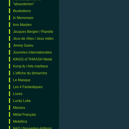
"absurderies"
Illustrations
In Memoriam
Iron Maiden
Jacques Bergier / Planète
Jeux de rôles / Jeux vidéo
Jimmy Guieu
Journées internationales
KINGS of THRASH Metal
Kung-fu / Arts martiaux
L'affiche du dimanche
Le Masque
Les 4 Fantastiques
Livres
Lucky Luke
Manara
Métal Français
Metallica
NéO / Nouvelles éditions