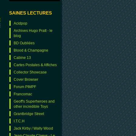
SAINES LECTURES
Acidpop
Archives Hugo Pratt - le
blog
BD Oubliées
Blood & Champagne
Cabine 13
Cartes Postales & Affiches
Collector Showcase
Cover Browser
Forum PIMPF
Francomac
Geoff's Superheroes and
other incredible Toys
Grantbridge Street
I.T.C.H
Jack Kirby / Wally Wood
Jean-Claude Claeys - Le