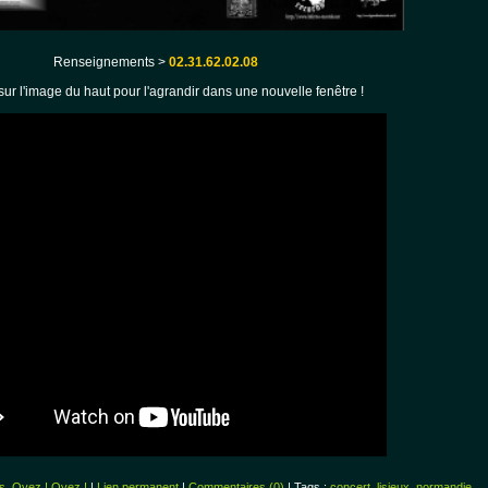
Renseignements >
02.31.62.02.08
sur l'image du haut pour l'agrandir dans une nouvelle fenêtre !
s
,
Oyez ! Oyez !
|
Lien permanent
|
Commentaires (0)
| Tags :
concert
,
lisieux
,
normandie
,