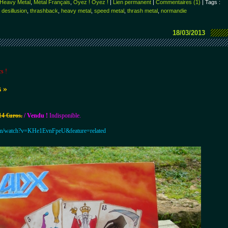
Heavy Metal
,
Métal Français
,
Oyez ! Oyez !
|
Lien permanent
|
Commentaires (1)
| Tags :
,
desillusion
,
thrashback
,
heavy metal
,
speed metal
,
thrash metal
,
normandie
18/03/2013
s !
s
»
14 €uros.
/ Vendu !
Indisponible.
om/watch?v=KHe1EvnFpeU&feature=related