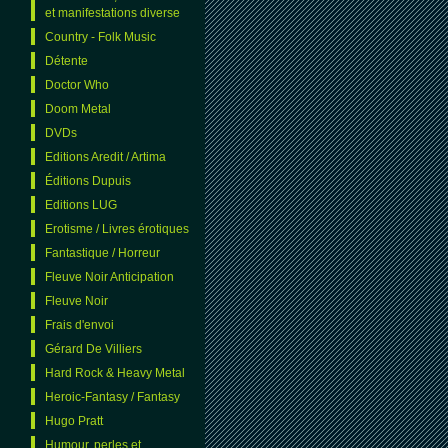
et manifestations diverse
Country - Folk Music
Détente
Doctor Who
Doom Metal
DVDs
Editions Aredit / Artima
Éditions Dupuis
Editions LUG
Erotisme / Livres érotiques
Fantastique / Horreur
Fleuve Noir Anticipation
Fleuve Noir
Frais d'envoi
Gérard De Villiers
Hard Rock & Heavy Metal
Heroic-Fantasy / Fantasy
Hugo Pratt
Humour, perles et