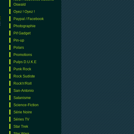
Oswald
Oyez ! Oyez !
Paypal / Facebook
Photographie
Pif Gadget
Pin-up
Polars
Promotions
Pulps D.U.K.E
Punk Rock
Rock Sudiste
Rock'n'Roll
San-Antonio
Satanisme
Science-Fiction
Série Noire
Séries TV
Star Trek
Star Wars