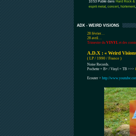
10:53 Publié dans
Hard Rock & 
esprit metal
,
concert
,
hürlement
ADX - WEIRD VISIONS
28 février…
28 avril…
Trimestre du
VINYL
et des comic
A.D.X :
«
Weird Vision
( LP / 1990 / France )
Noise Records.
Pochette = B+ / Vinyl = TB >>>
Ecouter >
http://www.youtube.c