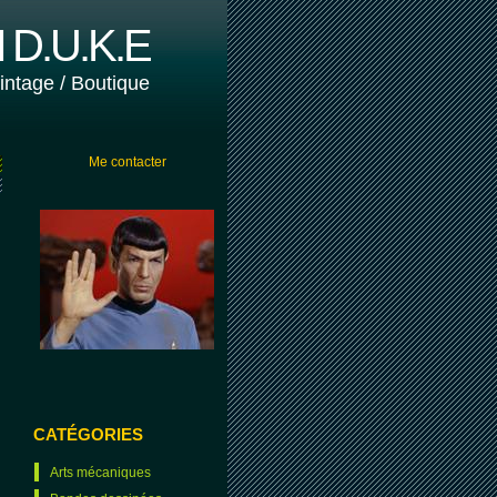
D.U.K.E
vintage / Boutique
Me contacter
CATÉGORIES
Arts mécaniques