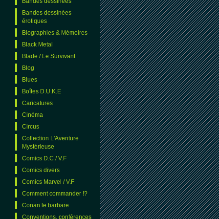
Bandes dessinées
Bandes dessinées
érotiques
Biographies & Mémoires
Black Metal
Blade / Le Survivant
Blog
Blues
Boîtes D.U.K.E
Caricatures
Cinéma
Circus
Collection L'Aventure
Mystérieuse
Comics D.C / V.F
Comics divers
Comics Marvel / V.F
Comment commander !?
Conan le barbare
Conventions, conférences