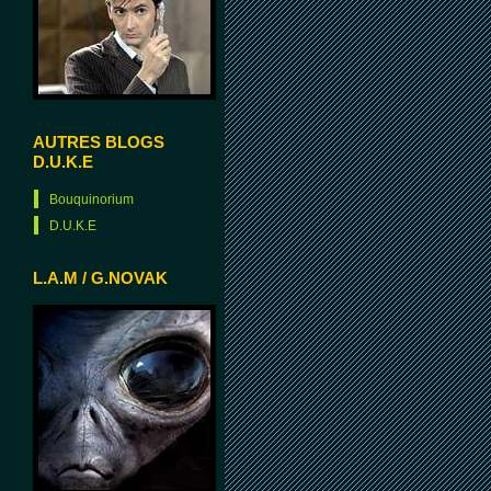
AUTRES BLOGS
D.U.K.E
Bouquinorium
D.U.K.E
L.A.M / G.NOVAK